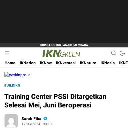
Hijaukan Nusantara Bangun Ibu Kota
IKN Green
Home
IKNation
IKNow
IKNvestasi
IKNature
IKNesia
IKNT
BUILDIKN
Training Center PSSI Ditargetkan
Selesai Mei, Juni Beroperasi
Sarah Fiba
17/03/2024 - 08:18