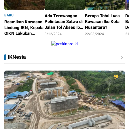
BARU
Ada Terowongan
Berapa Total Luas
D
Pelintasan Satwa di
Kawasan Ibu Kota
B
Resmikan Kawasan
Jalan Tol Akses Ibu
Nusantara?
D
Lindung IKN, Kepala
Kota Nusantara
OIKN Lakukan
3/12/2024
22/03/2024
2
Reforestasi
14/01/2025
IKNesia