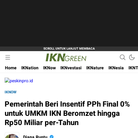
Hijaukan Nusantara Bangun Ibu Kota
IKN Green
Home
IKNation
IKNow
IKNvestasi
IKNature
IKNesia
IKNT
IKNOW
Pemerintah Beri Insentif PPh Final 0%
untuk UMKM IKN Beromzet hingga
Rp50 Miliar per-Tahun
Diana Runtu