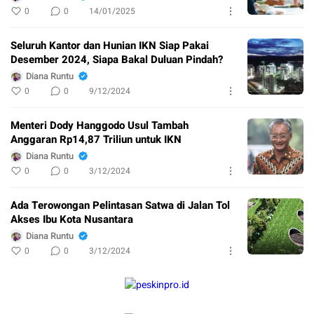
0
0
14/01/2025
Seluruh Kantor dan Hunian IKN Siap Pakai
Desember 2024, Siapa Bakal Duluan Pindah?
Diana Runtu
0
0
9/12/2024
Menteri Dody Hanggodo Usul Tambah
Anggaran Rp14,87 Triliun untuk IKN
Diana Runtu
0
0
3/12/2024
Ada Terowongan Pelintasan Satwa di Jalan Tol
Akses Ibu Kota Nusantara
Diana Runtu
0
0
3/12/2024