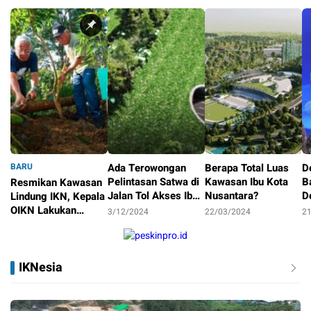
BARU
Ada Terowongan
Berapa Total Luas
D
Pelintasan Satwa di
Kawasan Ibu Kota
B
Resmikan Kawasan
Jalan Tol Akses Ibu
Nusantara?
D
Lindung IKN, Kepala
Kota Nusantara
OIKN Lakukan
3/12/2024
22/03/2024
2
Reforestasi
14/01/2025
IKNesia