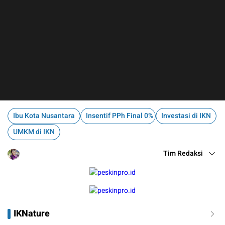
Ibu Kota Nusantara
Insentif PPh Final 0%
Investasi di IKN
UMKM di IKN
Tim Redaksi
IKNature