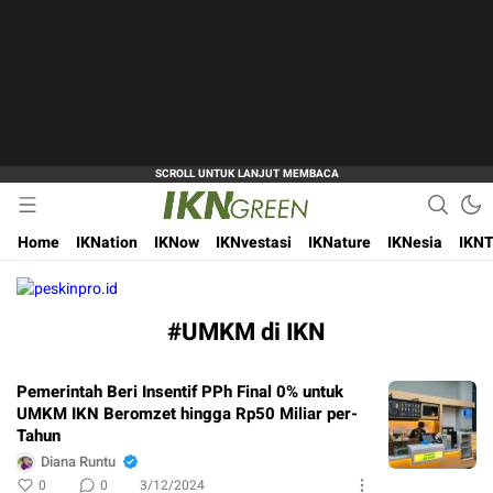
Hijaukan Nusantara Bangun Ibu Kota
IKN Green
Home
IKNation
IKNow
IKNvestasi
IKNature
IKNesia
IKNT
#UMKM di IKN
Pemerintah Beri Insentif PPh Final 0% untuk
UMKM IKN Beromzet hingga Rp50 Miliar per-
Tahun
Diana Runtu
0
0
3/12/2024