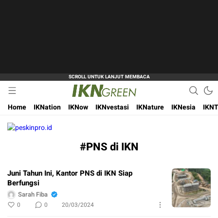
Hijaukan Nusantara Bangun Ibu Kota
IKN Green
Home
IKNation
IKNow
IKNvestasi
IKNature
IKNesia
IKNT
#PNS di IKN
Juni Tahun Ini, Kantor PNS di IKN Siap
Berfungsi
Sarah Fiba
0
0
20/03/2024