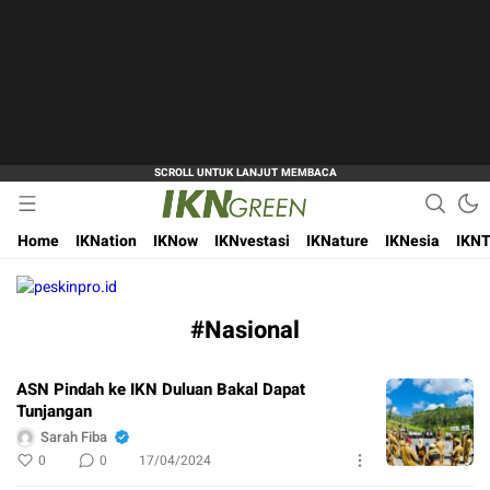
Hijaukan Nusantara Bangun Ibu Kota
IKN Green
Home
IKNation
IKNow
IKNvestasi
IKNature
IKNesia
IKNT
#Nasional
ASN Pindah ke IKN Duluan Bakal Dapat
Tunjangan
Sarah Fiba
0
0
17/04/2024