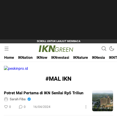
Hijaukan Nusantara Bangun Ibu Kota
IKN Green
Home
IKNation
IKNow
IKNvestasi
IKNature
IKNesia
IKNT
#MAL IKN
Potret Mal Pertama di IKN Senilai Rp5 Triliun
Sarah Fiba
0
0
16/04/2024