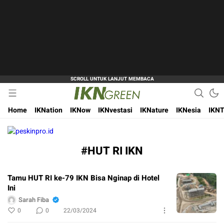
Hijaukan Nusantara Bangun Ibu Kota
IKN Green
Home
IKNation
IKNow
IKNvestasi
IKNature
IKNesia
IKNT
#HUT RI IKN
Tamu HUT RI ke-79 IKN Bisa Nginap di Hotel
Ini
Sarah Fiba
0
0
22/03/2024