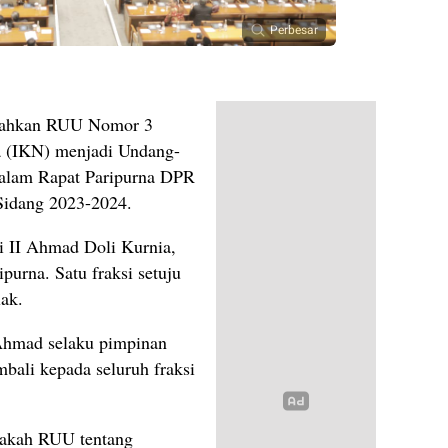
Perbesar
ahkan RUU Nomor 3
a (IKN) menjadi Undang-
dalam Rapat Paripurna DPR
Sidang 2023-2024.
i II Ahmad Doli Kurnia,
purna. Satu fraksi setuju
lak.
hmad selaku pimpinan
ali kepada seluruh fraksi
apakah RUU tentang