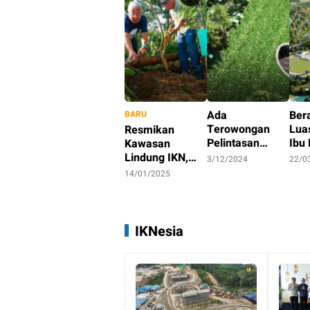
Ada
Ber
BARU
Terowongan
Lua
Resmikan
Pelintasan
Ibu 
Kawasan
Satwa di Jalan
Nus
Lindung IKN,
3/12/2024
22/0
Tol Akses Ibu
Kepala OIKN
14/01/2025
Kota Nusantara
Lakukan
Reforestasi
IKNesia