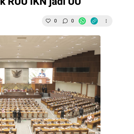
 RUU IKN jadi UU
0
0