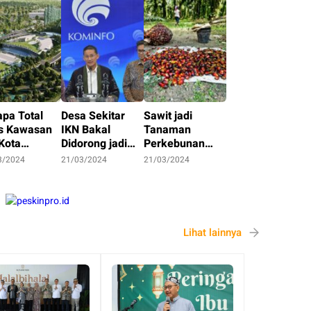
apa Total
Desa Sekitar
Sawit jadi
s Kawasan
IKN Bakal
Tanaman
Kota
Didorong jadi
Perkebunan
antara?
Desa Wisata
Utama Penajam
3/2024
21/03/2024
21/03/2024
Paser Utara
Lihat lainnya