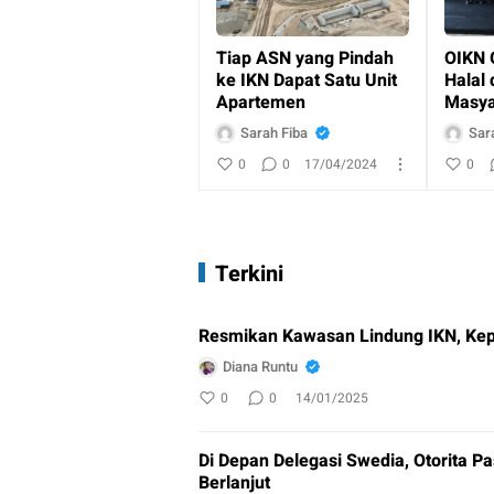
Tiap ASN yang Pindah
OIKN G
ke IKN Dapat Satu Unit
Halal
Apartemen
Masya
Sarah Fiba
Sar
0
0
17/04/2024
0
Terkini
Resmikan Kawasan Lindung IKN, Kep
Diana Runtu
0
0
14/01/2025
Di Depan Delegasi Swedia, Otorita 
Berlanjut