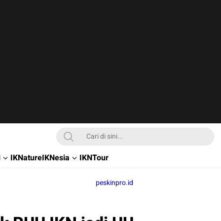
i
IKNature
IKNesia
IKNTour