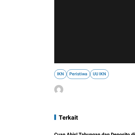
IKN
Peristiwa
UU IKN
Terkait
Cuan Abis! Tabungan dan Deposito d