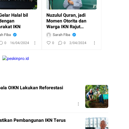
elar Halal bil
Nuzulul Quran, jadi
 dengan
Momen Otorita dan
rakat IKN
Warga IKN Rajut
Kebersamaan
ah Fiba
Sarah Fiba
0
16/04/2024
0
0
2/04/2024
ala OIKN Lakukan Reforestasi
Pastikan Pembangunan IKN Terus