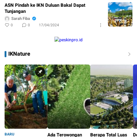
ASN Pindah ke IKN Duluan Bakal Dapat
Tunjangan
Sarah Fiba
0
0
17/04/2024
IKNature
BARU
Ada Terowongan
Berapa Total Luas
D