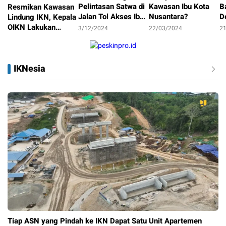
Pelintasan Satwa di
Kawasan Ibu Kota
B
Resmikan Kawasan
Jalan Tol Akses Ibu
Nusantara?
D
Lindung IKN, Kepala
Kota Nusantara
OIKN Lakukan
3/12/2024
22/03/2024
2
Reforestasi
14/01/2025
IKNesia
Tiap ASN yang Pindah ke IKN Dapat Satu Unit Apartemen