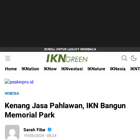
Hijaukan Nusantara Bangun Ibu Kota
IKN Green
Home
IKNation
IKNow
IKNvestasi
IKNature
IKNesia
IKNT
IKNESIA
Kenang Jasa Pahlawan, IKN Bangun
Memorial Park
Sarah Fiba
19/03/2024 - 08:24